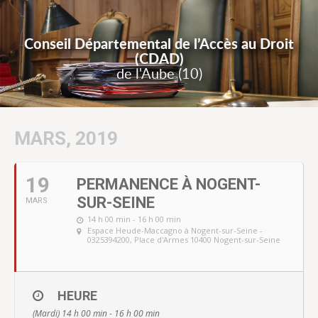
Conseil Départemental de l’Accès au Droit
(CDAD)
de l'Aube (10)
MARS, 2019
19
PERMANENCE À NOGENT-
SUR-SEINE
MARS
14 h 00 min - 16 h 00 min
Espace Heude-Maccagno à Nogent-sur-Seine -
0325394200
, Place d'Armes 10400 Nogent-sur-Seine
HEURE
(Mardi) 14 h 00 min - 16 h 00 min