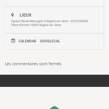
LIEUX
Espace Heude-Maccagno à Nogent-sur-Seine - 0325394200
Place d'Armes 10400 Nogent-sur-Seine
CALENDAR
GOOGLECAL
Les commentaires sont fermés.