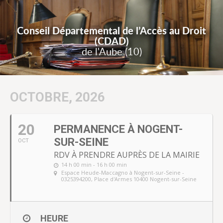
Conseil Départemental de l’Accès au Droit
(CDAD)
de l'Aube (10)
OCTOBRE, 2026
20
PERMANENCE À NOGENT-
SUR-SEINE
OCT
RDV À PRENDRE AUPRÈS DE LA MAIRIE
14 h 00 min - 16 h 00 min
Espace Heude-Maccagno à Nogent-sur-Seine -
0325394200
, Place d'Armes 10400 Nogent-sur-Seine
HEURE