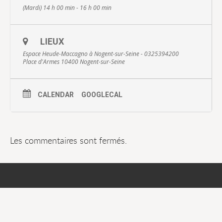
(Mardi) 14 h 00 min - 16 h 00 min
LIEUX
Espace Heude-Maccagno à Nogent-sur-Seine - 0325394200
Place d'Armes 10400 Nogent-sur-Seine
CALENDAR
GOOGLECAL
Les commentaires sont fermés.