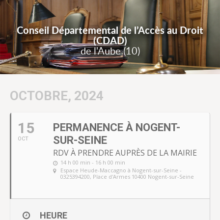
Conseil Départemental de l’Accès au Droit
(CDAD)
de l'Aube (10)
OCTOBRE, 2024
15
PERMANENCE À NOGENT-
SUR-SEINE
OCT
RDV À PRENDRE AUPRÈS DE LA MAIRIE
14 h 00 min - 16 h 00 min
Espace Heude-Maccagno à Nogent-sur-Seine -
0325394200
, Place d'Armes 10400 Nogent-sur-Seine
HEURE