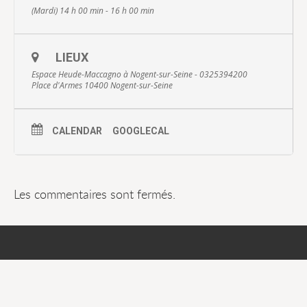
(Mardi) 14 h 00 min - 16 h 00 min
LIEUX
Espace Heude-Maccagno à Nogent-sur-Seine - 0325394200
Place d'Armes 10400 Nogent-sur-Seine
CALENDAR
GOOGLECAL
Les commentaires sont fermés.