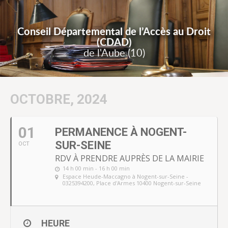
Conseil Départemental de l’Accès au Droit
(CDAD)
de l'Aube (10)
OCTOBRE, 2024
01
PERMANENCE À NOGENT-
SUR-SEINE
OCT
RDV À PRENDRE AUPRÈS DE LA MAIRIE
14 h 00 min - 16 h 00 min
Espace Heude-Maccagno à Nogent-sur-Seine -
0325394200
, Place d'Armes 10400 Nogent-sur-Seine
HEURE