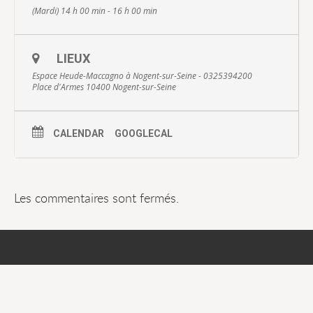
(Mardi) 14 h 00 min - 16 h 00 min
LIEUX
Espace Heude-Maccagno à Nogent-sur-Seine - 0325394200
Place d'Armes 10400 Nogent-sur-Seine
CALENDAR
GOOGLECAL
Les commentaires sont fermés.