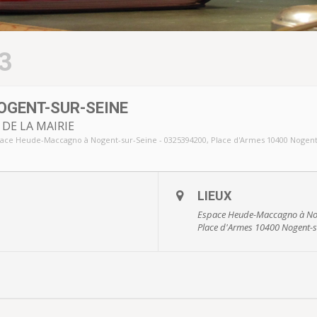
3
OGENT-SUR-SEINE
DE LA MAIRIE
ace Heude-Maccagno à Nogent-sur-Seine - 0325394200
, Place d'Armes 10400 Nogen
LIEUX
Espace Heude-Maccagno à Nog
Place d'Armes 10400 Nogent-s