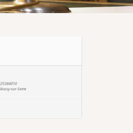
e
0325384010
0 Mussy-sur-Seine