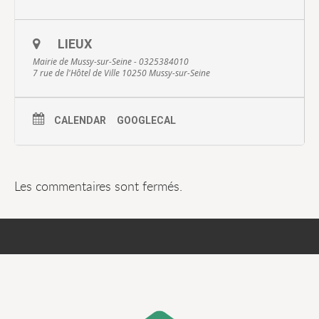
LIEUX
Mairie de Mussy-sur-Seine - 0325384010
7 rue de l'Hôtel de Ville 10250 Mussy-sur-Seine
CALENDAR
GOOGLECAL
Les commentaires sont fermés.