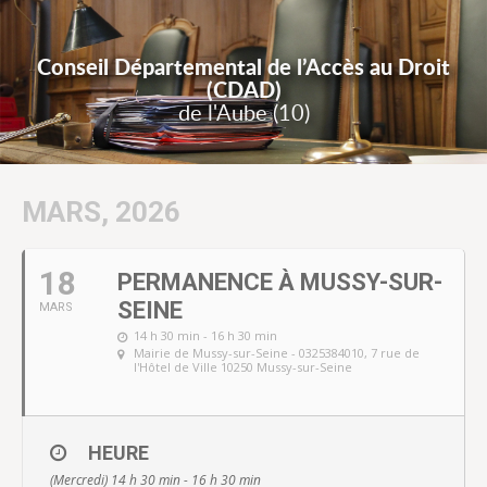
Conseil Départemental de l’Accès au Droit
(CDAD)
de l'Aube (10)
MARS, 2026
18
PERMANENCE À MUSSY-SUR-
SEINE
MARS
14 h 30 min - 16 h 30 min
Mairie de Mussy-sur-Seine - 0325384010
, 7 rue de
l'Hôtel de Ville 10250 Mussy-sur-Seine
HEURE
(Mercredi) 14 h 30 min - 16 h 30 min