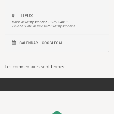
LIEUX
Mairie de Mussy-sur-Seine - 0325384010
7 rue de l'Hôtel de Ville 10250 Mussy-sur-Seine
CALENDAR
GOOGLECAL
Les commentaires sont fermés.