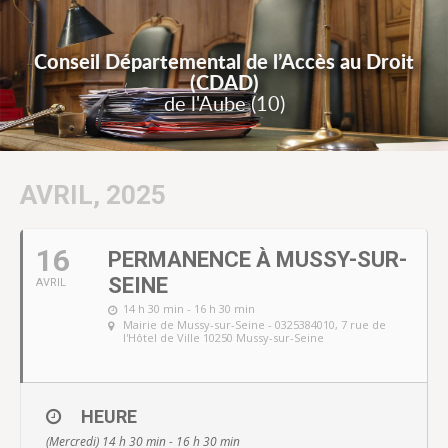
Conseil Départemental de l’Accès au Droit
(CDAD)
de l'Aube (10)
AVRIL, 2025
16
PERMANENCE À MUSSY-SUR-
SEINE
AVRIL
14 h 30 min - 16 h 30 min
Mairie de Mussy-sur-Seine - 0325384010
, 7 rue de
l'Hôtel de Ville 10250 Mussy-sur-Seine
HEURE
(Mercredi) 14 h 30 min - 16 h 30 min