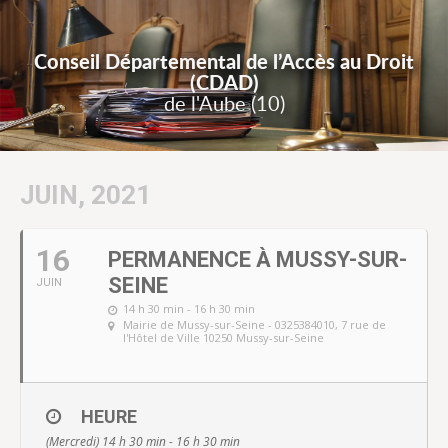
Conseil Départemental de l’Accès au Droit
(CDAD)
de l'Aube (10)
JUIN, 2021
16
PERMANENCE À MUSSY-SUR-
SEINE
JUIN
14 h 30 min - 16 h 30 min
Mairie de Mussy-sur-Seine - 0325384010
, 7 rue de
l'Hôtel de Ville 10250 Mussy-sur-Seine
HEURE
(Mercredi) 14 h 30 min - 16 h 30 min