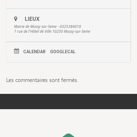
LIEUX
Mairie de Mussy-sur-Seine - 0325384010
7 rue de l'Hôtel de Ville 10250 Mussy-sur-Seine
CALENDAR
GOOGLECAL
Les commentaires sont fermés.