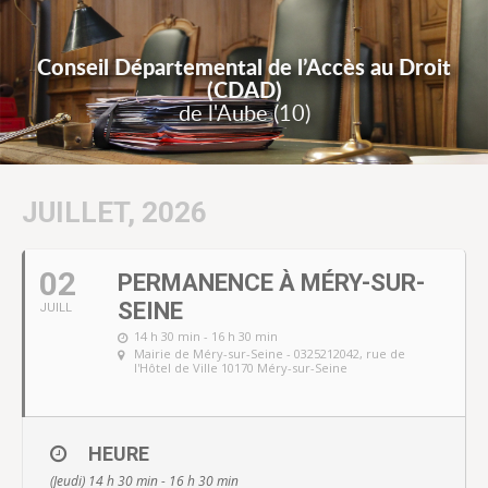
Conseil Départemental de l’Accès au Droit
(CDAD)
de l'Aube (10)
JUILLET, 2026
02
PERMANENCE À MÉRY-SUR-
SEINE
JUILL
14 h 30 min - 16 h 30 min
Mairie de Méry-sur-Seine - 0325212042
, rue de
l'Hôtel de Ville 10170 Méry-sur-Seine
HEURE
(Jeudi) 14 h 30 min - 16 h 30 min