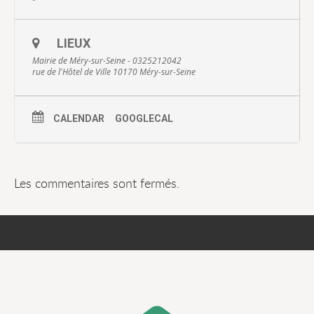
LIEUX
Mairie de Méry-sur-Seine - 0325212042
rue de l'Hôtel de Ville 10170 Méry-sur-Seine
CALENDAR
GOOGLECAL
Les commentaires sont fermés.