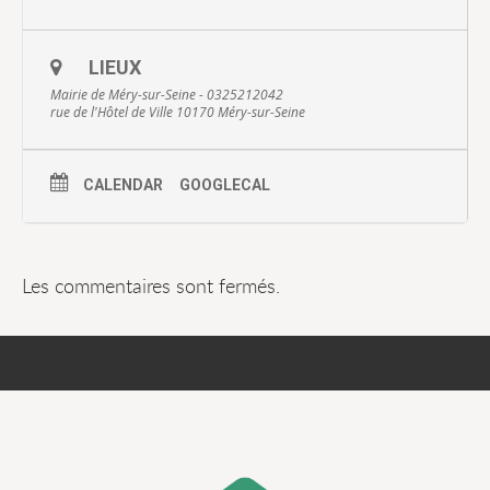
LIEUX
Mairie de Méry-sur-Seine - 0325212042
rue de l'Hôtel de Ville 10170 Méry-sur-Seine
CALENDAR
GOOGLECAL
Les commentaires sont fermés.