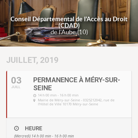
Conseil Départemental de l’Accès au Droit
(CDAD)
de l'Aube (10)
JUILLET, 2019
03
PERMANENCE À MÉRY-SUR-
SEINE
JUILL
14 h 00 min - 16 h 00 min
Mairie de Méry-sur-Seine - 0325212042
, rue de
l'Hôtel de Ville 10170 Méry-sur-Seine
HEURE
(Mercredi) 14 h 00 min - 16 h 00 min