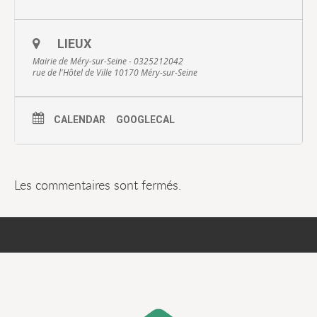
LIEUX
Mairie de Méry-sur-Seine - 0325212042
rue de l'Hôtel de Ville 10170 Méry-sur-Seine
CALENDAR
GOOGLECAL
Les commentaires sont fermés.