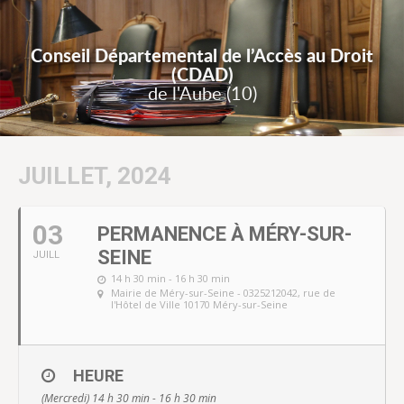
Conseil Départemental de l’Accès au Droit
(CDAD)
de l'Aube (10)
JUILLET, 2024
03
PERMANENCE À MÉRY-SUR-
SEINE
JUILL
14 h 30 min - 16 h 30 min
Mairie de Méry-sur-Seine - 0325212042
, rue de
l'Hôtel de Ville 10170 Méry-sur-Seine
HEURE
(Mercredi) 14 h 30 min - 16 h 30 min