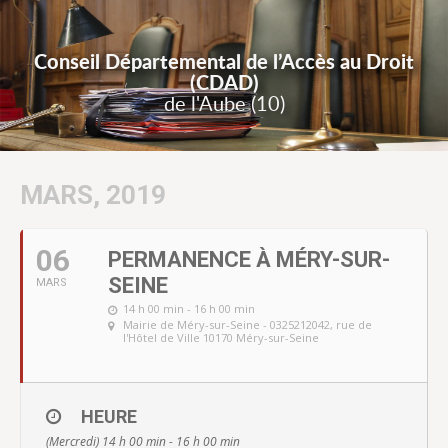
Conseil Départemental de l’Accès au Droit
(CDAD)
de l'Aube (10)
MARS, 2019
06
PERMANENCE À MÉRY-SUR-
SEINE
MARS
14 h 00 min - 16 h 00 min
Mairie de Méry-sur-Seine - 0325212042
, rue de
l'Hôtel de Ville 10170 Méry-sur-Seine
HEURE
(Mercredi) 14 h 00 min - 16 h 00 min