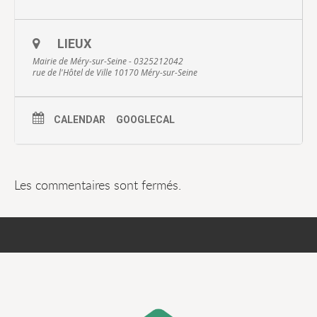
LIEUX
Mairie de Méry-sur-Seine - 0325212042
rue de l'Hôtel de Ville 10170 Méry-sur-Seine
CALENDAR
GOOGLECAL
Les commentaires sont fermés.