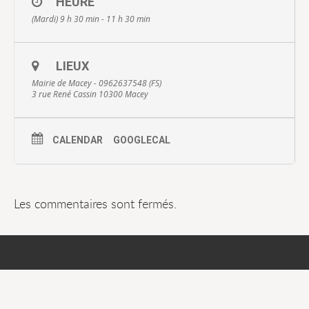
HEURE
(Mardi) 9 h 30 min - 11 h 30 min
LIEUX
Mairie de Macey - 0962637548 (FS)
3 rue René Cassin 10300 Macey
CALENDAR
GOOGLECAL
Les commentaires sont fermés.