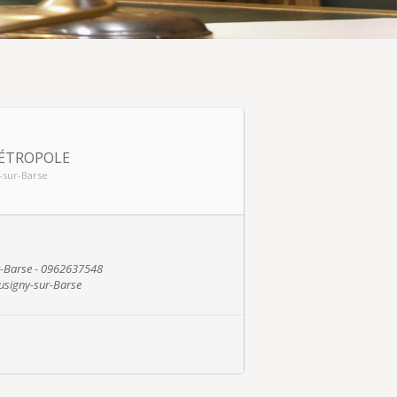
MÉTROPOLE
-sur-Barse
r-Barse - 0962637548
usigny-sur-Barse