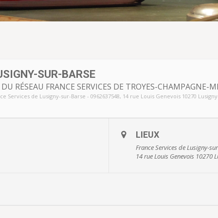
USIGNY-SUR-BARSE
S DU RÉSEAU FRANCE SERVICES DE TROYES-CHAMPAGNE-
ce Services de Lusigny-sur-Barse - 0962637548
, 14 rue Louis Genevois 10270 Lusigny
LIEUX
France Services de Lusigny-su
14 rue Louis Genevois 10270 L