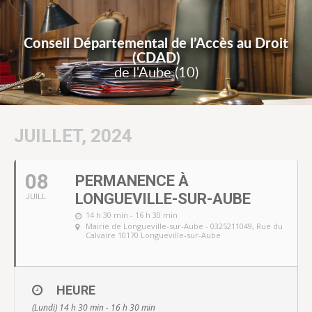
Conseil Départemental de l’Accès au Droit
(CDAD)
de l'Aube (10)
JUILLET, 2024
08
PERMANENCE À
LONGUEVILLE-SUR-AUBE
JUILL
14 h 30 min - 16 h 30 min
Mairie de Longueville-sur-Aube - 0325211049
, Rue du
Calvaire 10170 Longueville-sur-Aube
HEURE
(Lundi) 14 h 30 min - 16 h 30 min