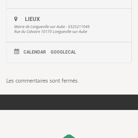
LIEUX
Mairie de Longueville-sur-Aube - 0325211049
Rue du Calvaire 10170 Longueville-sur-Aube
CALENDAR
GOOGLECAL
Les commentaires sont fermés.