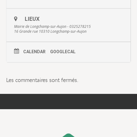
LIEUX
Mairie de Longchamp-sur-Aujon - 0325278215
16 Grande rue 10310 Longchamp-sur-Aujon
CALENDAR
GOOGLECAL
Les commentaires sont fermés.