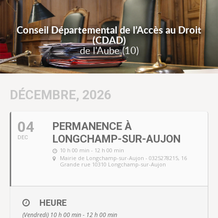
Conseil Départemental de l’Accès au Droit
(CDAD)
de l'Aube (10)
DÉCEMBRE, 2026
04
PERMANENCE À
LONGCHAMP-SUR-AUJON
DEC
10 h 00 min - 12 h 00 min
Mairie de Longchamp-sur-Aujon - 0325278215
, 16
Grande rue 10310 Longchamp-sur-Aujon
HEURE
(Vendredi) 10 h 00 min - 12 h 00 min