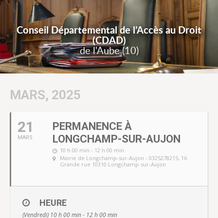
Conseil Départemental de l’Accès au Droit
(CDAD)
de l'Aube (10)
MARS, 2025
21
PERMANENCE À
LONGCHAMP-SUR-AUJON
MARS
10 h 00 min - 12 h 00 min
Mairie de Longchamp-sur-Aujon - 0325278215
, 16
Grande rue 10310 Longchamp-sur-Aujon
HEURE
(Vendredi) 10 h 00 min - 12 h 00 min