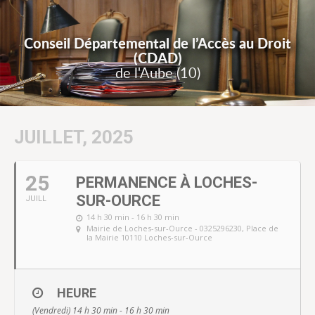
Conseil Départemental de l’Accès au Droit
(CDAD)
de l'Aube (10)
JUILLET, 2025
25
PERMANENCE À LOCHES-
SUR-OURCE
JUILL
14 h 30 min - 16 h 30 min
Mairie de Loches-sur-Ource - 0325296230
, Place de
la Mairie 10110 Loches-sur-Ource
HEURE
(Vendredi) 14 h 30 min - 16 h 30 min