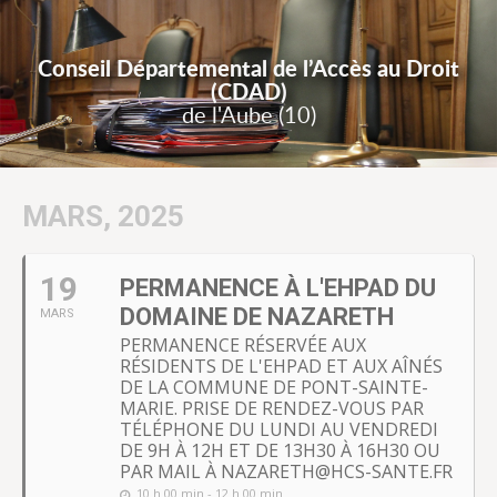
Conseil Départemental de l’Accès au Droit
(CDAD)
de l'Aube (10)
MARS, 2025
19
PERMANENCE À L'EHPAD DU
DOMAINE DE NAZARETH
MARS
PERMANENCE RÉSERVÉE AUX
RÉSIDENTS DE L'EHPAD ET AUX AÎNÉS
DE LA COMMUNE DE PONT-SAINTE-
MARIE. PRISE DE RENDEZ-VOUS PAR
TÉLÉPHONE DU LUNDI AU VENDREDI
DE 9H À 12H ET DE 13H30 À 16H30 OU
PAR MAIL À NAZARETH@HCS-SANTE.FR
10 h 00 min - 12 h 00 min