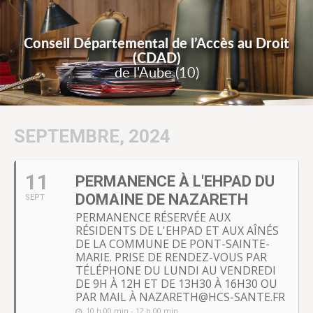
Conseil Départemental de l’Accès au Droit
(CDAD)
de l'Aube (10)
SEPTEMBRE, 2024
11
PERMANENCE À L'EHPAD DU
DOMAINE DE NAZARETH
SEPT
PERMANENCE RÉSERVÉE AUX
RÉSIDENTS DE L'EHPAD ET AUX AÎNÉS
DE LA COMMUNE DE PONT-SAINTE-
MARIE. PRISE DE RENDEZ-VOUS PAR
TÉLÉPHONE DU LUNDI AU VENDREDI
DE 9H À 12H ET DE 13H30 À 16H30 OU
PAR MAIL À NAZARETH@HCS-SANTE.FR
10 h 00 min - 12 h 00 min