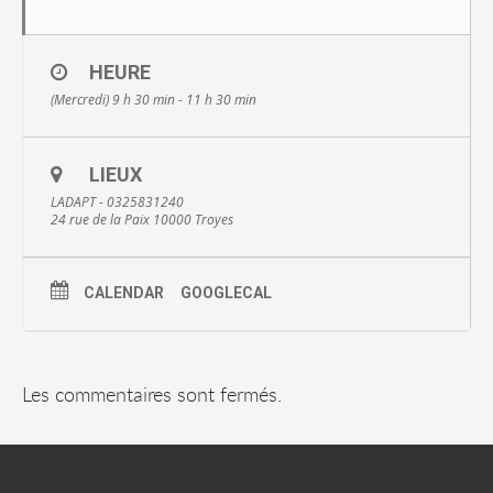
HEURE
(Mercredi) 9 h 30 min - 11 h 30 min
LIEUX
LADAPT - 0325831240
24 rue de la Paix 10000 Troyes
CALENDAR
GOOGLECAL
Les commentaires sont fermés.