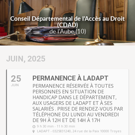
Conseil Départemental de l’Accès au Droit
(CDAD)
de l'Aube (10)
JUIN, 2025
25
PERMANENCE À LADAPT
PERMANENCE RÉSERVÉE À TOUTES
JUIN
PERSONNES EN SITUATION DE
HANDICAP DANS LE DÉPARTEMENT,
AUX USAGERS DE LADAPT ET À SES
SALARIÉS . PRISE DE RENDEZ-VOUS PAR
TÉLÉPHONE DU LUNDI AU VENDREDI
DE 9H À 12H ET DE 14H À 17H
9 h 30 min - 11 h 30 min
LADAPT - 0325831240
, 24 rue de la Paix 10000 Troyes