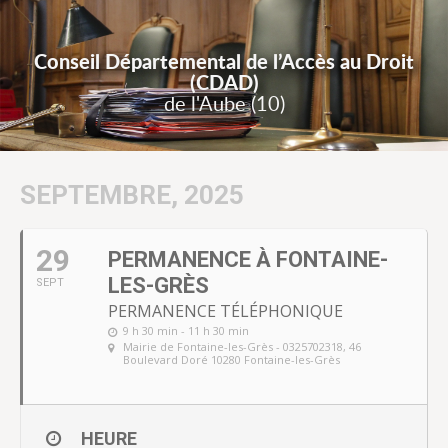
Conseil Départemental de l’Accès au Droit
(CDAD)
de l'Aube (10)
SEPTEMBRE, 2025
29
PERMANENCE À FONTAINE-
LES-GRÈS
SEPT
PERMANENCE TÉLÉPHONIQUE
9 h 30 min - 11 h 30 min
Mairie de Fontaine-les-Grès - 0325702318
, 46
Boulevard Doré 10280 Fontaine-les-Grès
HEURE