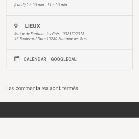
(Lundi) 9 h 30 min - 11 h 30 min
LIEUX
Mairie de Fontaine-les-Grès - 0325702318
46 Boulevard Doré 10280 Fontaine-les-Grès
CALENDAR
GOOGLECAL
Les commentaires sont fermés.