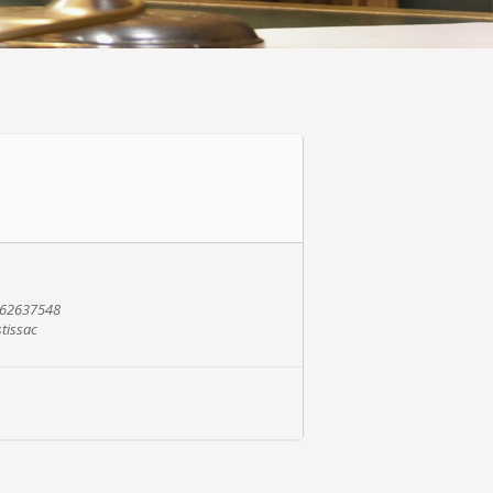
0962637548
stissac