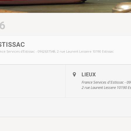
6
STISSAC
nce Services d'Estissac - 0962637548
, 2 rue Laurent Lessere 10190 Estissac
LIEUX
France Services d'Estissac - 
2 rue Laurent Lessere 10190 E