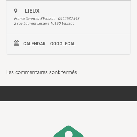
LIEUX
France Services d'Estissac - 0962637548
2 rue Laurent Lessere 10190 Estissac
CALENDAR
GOOGLECAL
Les commentaires sont fermés.