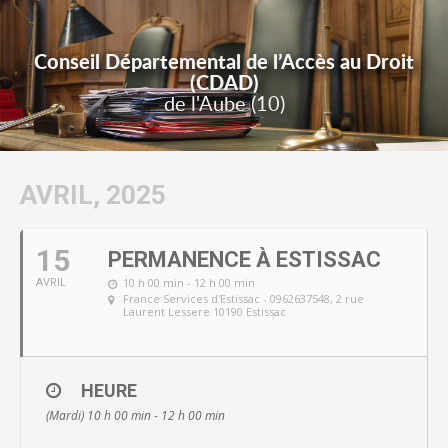
Conseil Départemental de l’Accès au Droit
(CDAD)
de l'Aube (10)
AVRIL, 2025
15
PERMANENCE À ESTISSAC
10 h 00 min - 12 h 00 min
AVRIL
France Services d'Estissac - 0962637548
, 2 rue
Laurent Lessere 10190 Estissac
HEURE
(Mardi) 10 h 00 min - 12 h 00 min