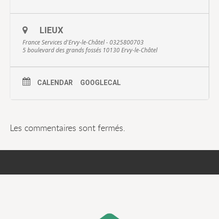
LIEUX
France Services d'Ervy-le-Châtel - 0325800703
5 boulevard des grands fossés 10130 Ervy-le-Châtel
CALENDAR
GOOGLECAL
Les commentaires sont fermés.