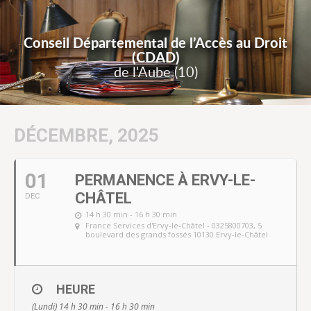
Conseil Départemental de l’Accès au Droit
(CDAD)
de l'Aube (10)
DÉCEMBRE, 2025
01
PERMANENCE À ERVY-LE-
CHÂTEL
DEC
14 h 30 min - 16 h 30 min
France Services d'Ervy-le-Châtel - 0325800703
, 5
boulevard des grands fossés 10130 Ervy-le-Châtel
HEURE
(Lundi) 14 h 30 min - 16 h 30 min