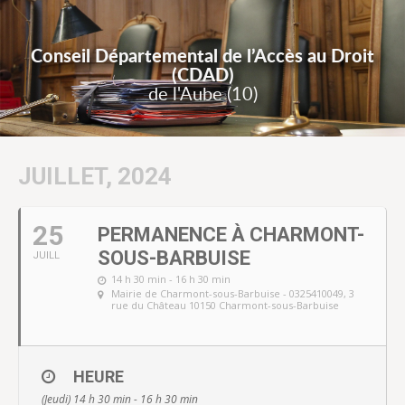
Conseil Départemental de l’Accès au Droit
(CDAD)
de l'Aube (10)
JUILLET, 2024
25
PERMANENCE À CHARMONT-
SOUS-BARBUISE
JUILL
14 h 30 min - 16 h 30 min
Mairie de Charmont-sous-Barbuise - 0325410049
, 3
rue du Château 10150 Charmont-sous-Barbuise
HEURE
(Jeudi) 14 h 30 min - 16 h 30 min