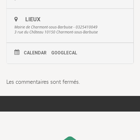
LIEUX
Mairie de Charmont-sous-Barbuise - 0325410049
3 rue du Château 10150 Charmont-sous-Barbuise
CALENDAR
GOOGLECAL
Les commentaires sont fermés.