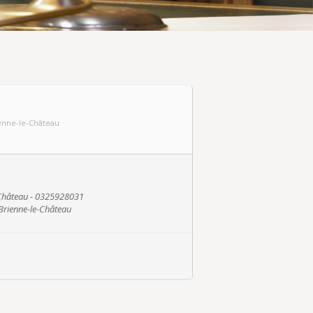
rienne-le-Château
-Château - 0325928031
 Brienne-le-Château