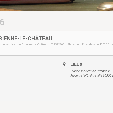
6
RIENNE-LE-CHÂTEAU
nce services de Brienne-le-Château - 0325928031
, Place de l'Hôtel de ville 10500 B
LIEUX
France services de Brienne-le
Place de l'Hôtel de ville 10500