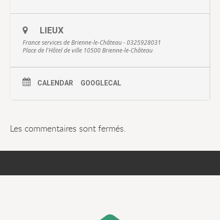
LIEUX
France services de Brienne-le-Château - 0325928031
Place de l'Hôtel de ville 10500 Brienne-le-Château
CALENDAR
GOOGLECAL
Les commentaires sont fermés.