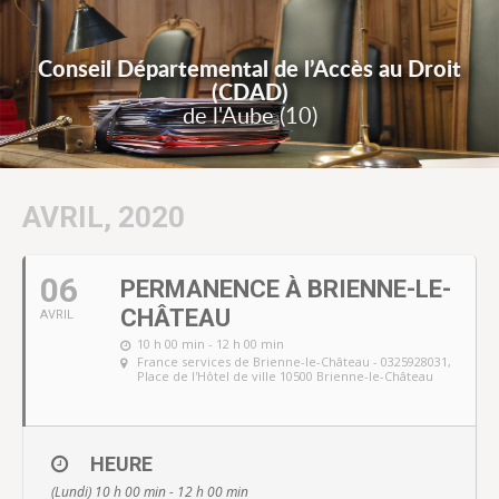
Conseil Départemental de l’Accès au Droit
(CDAD)
de l'Aube (10)
AVRIL, 2020
06
PERMANENCE À BRIENNE-LE-
CHÂTEAU
AVRIL
10 h 00 min - 12 h 00 min
France services de Brienne-le-Château - 0325928031
,
Place de l'Hôtel de ville 10500 Brienne-le-Château
HEURE
(Lundi) 10 h 00 min - 12 h 00 min