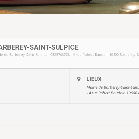
ARBEREY-SAINT-SULPICE
ie de Barberey-Saint-Sulpice - 0325766793
, 14 rue Robert Baudoin 10600 Barberey-S
LIEUX
Mairie de Barberey-Saint-Sulp
14 rue Robert Baudoin 10600 