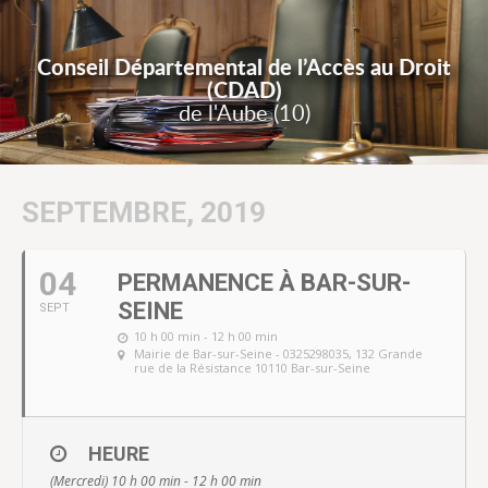
Conseil Départemental de l’Accès au Droit
(CDAD)
de l'Aube (10)
SEPTEMBRE, 2019
04
PERMANENCE À BAR-SUR-
SEINE
SEPT
10 h 00 min - 12 h 00 min
Mairie de Bar-sur-Seine - 0325298035
, 132 Grande
rue de la Résistance 10110 Bar-sur-Seine
HEURE
(Mercredi) 10 h 00 min - 12 h 00 min