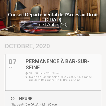
Conseil Départemental de l’Accès au Droit
(CDAD)
de l'Aube (10)
OCTOBRE, 2020
07
PERMANENCE À BAR-SUR-
SEINE
OCT
10 h 00 min - 12 h 00 min
Mairie de Bar-sur-Seine - 0325298035
, 132 Grande
rue de la Résistance 10110 Bar-sur-Seine
HEURE
(Mercredi) 10 h 00 min - 12 h 00 min