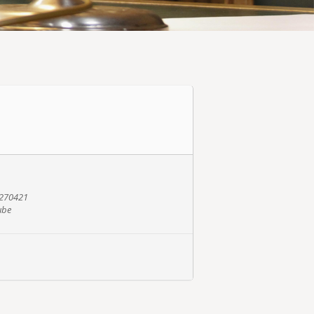
5270421
ube