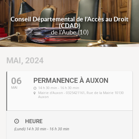
Conseil Départemental de l’Accès au Droit
(CDAD)
de l'Aube (10)
MAI, 2024
06
PERMANENCE À AUXON
14 h 30 min - 16 h 30 min
MAI
Mairie d'Auxon - 0325421161
, Rue de la Mairie 10130
Auxon
HEURE
(Lundi) 14 h 30 min - 16 h 30 min