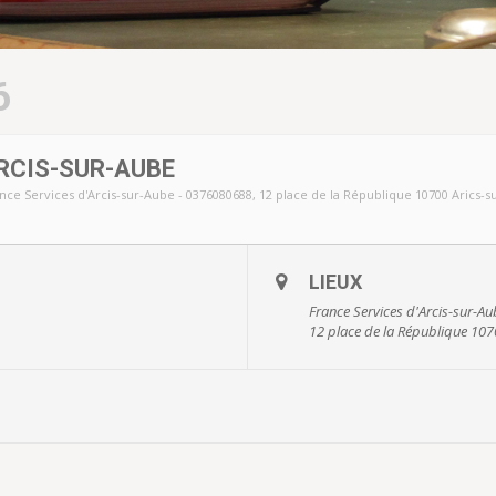
6
RCIS-SUR-AUBE
nce Services d'Arcis-sur-Aube - 0376080688
, 12 place de la République 10700 Arics-
LIEUX
France Services d'Arcis-sur-A
12 place de la République 107