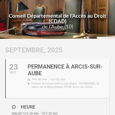
Conseil Départemental de l’Accès au Droit
(CDAD)
de l'Aube (10)
SEPTEMBRE, 2025
23
PERMANENCE À ARCIS-SUR-
AUBE
SEPT
14 h 30 min - 16 h 30 min
France Services d'Arcis-sur-Aube - 0376080688
, 12
place de la République 10700 Arics-sur-Aube
HEURE
(Mardi) 14 h 30 min - 16 h 30 min