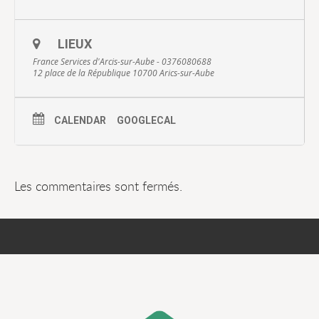
LIEUX
France Services d'Arcis-sur-Aube - 0376080688
12 place de la République 10700 Arics-sur-Aube
CALENDAR
GOOGLECAL
Les commentaires sont fermés.