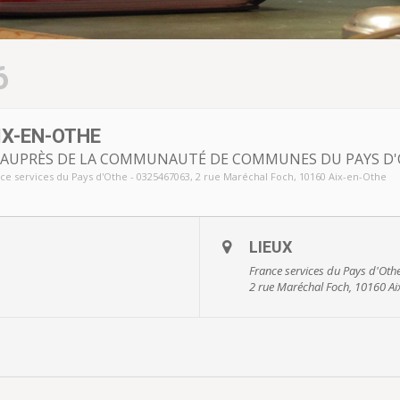
6
IX-EN-OTHE
S AUPRÈS DE LA COMMUNAUTÉ DE COMMUNES DU PAYS D
ce services du Pays d'Othe - 0325467063
, 2 rue Maréchal Foch, 10160 Aix-en-Othe
LIEUX
France services du Pays d'Ot
2 rue Maréchal Foch, 10160 Ai