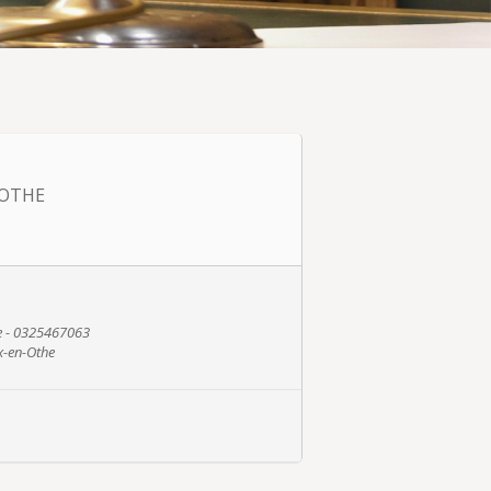
'OTHE
he - 0325467063
x-en-Othe